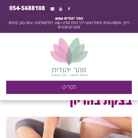
054-5688108
זוהר יהודית שמש
רייקי, אקסס בארס, טיפול נפשי דרך התת מודע ו nlp, רפלקסולוגיה, עיסוי בטן, קרמים
ומוצרים טבעיים
בצקת בהריון - העוצמה
תפריט
שבמגע - הזוהר שבטבע -
בצקת בהריון
זוהר יהודית שמש