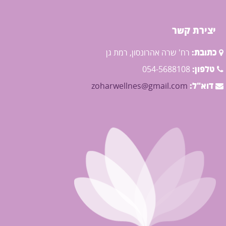
יצירת קשר
כתובת:
רח' שרה אהרונסון, רמת גן
טלפון:
054-5688108
דוא"ל:
zoharwellnes@gmail.com