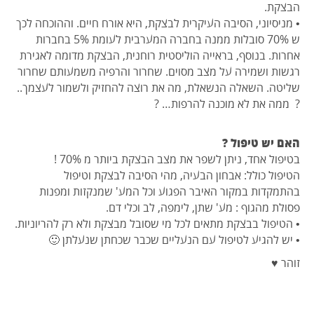
הבצקת.
• מניסיוני, הסיבה העיקרית לבצקת, היא אורח חיים. וההוכחה לכך
ש 70% סובלות ממנה בחברה המערבית לעומת 5% בחברות
אחרות. בנוסף, בראייה הוליסטית רוחנית, הבצקת מדומה לאגירת
רגשות ושמירה על מצב מסוים. שחרור והרפיה משמעותם שחרור
שליטה. השאלה הנשאלת, מה את רוצה להחזיק ולשמור לעצמך..
? ממה את לא מוכנה להרפות… ?
האם יש טיפול ?
בטיפול אחד, ניתן לשפר את מצב הבצקת ביותר מ 70% !
הטיפול כולל: אבחון הבעיה, מהי הסיבה לבצקת וטיפול
בהתמקדות במקור האיבר הפגוע וכל המע' שמנקזות ומפנות
פסולת מהגוף : מע' שתן, לימפה, לב וכלי דם.
• הטיפול בבצקת מתאים לכל מי שסובל מבצקת ולא רק להריוניות.
• יש להגיע לטיפול עם הנעליים שכבר שכחתן שנעלתן 🙂
זוהר ♥