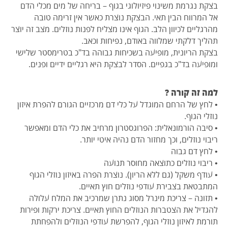
בצקת נגרמת משינוי פיזיולוגי בגוף – בריחה של מים מכלי הדם
אל המרווח הבין תאי. הבצקת נוצרת כאשר אין זרימה טובה
מהרגליים לכיוון הלב. הגוף אינו מצליח לפנות נוזלים. מצב זה יוצר
תהליך דלקתי שמלווה באודם, נפיחות וכאב.
בצקת הריונית, מופיעה בשכיחות גבוהה בד"כ בטרימסטר שלישי
ומופיעה בד"כ בגפיים. הסדר לבצקת היא רגליים ידיים ופנים.
למה זה קורה ?
• לחץ של הרחם המוגדל על כלי דם מרכזיים הגורם להפרת איזון
נוזלי הגוף.
• סיבה הורמונאלית: הפרוגסטרון מרחיב את כלי הדם ומאפשר
ריבוי נוזלים, וכך מחזור הדם נהיה איטי יותר.
• לחץ דם גבוה
• ריבוי נוזלים כתוצאה מחוסר תנועה
• עודף משקל (גם ללא הריון). נוצרת הפרה באיזון נוזלי הגוף
המתבטאת בצבירת עודפי נוזלים חוץ תאיים.
• תזונה – צריכת מינרל מסוג נתרן שמרכיב את המלח עלולה
להגדיל את הצטברות הנוזלים החוץ תאיים. צריכת ירקות ופירות
תורמת לאיזון נוזלי הגוף, להפרשת עודפי הנוזלים ולהפחתת