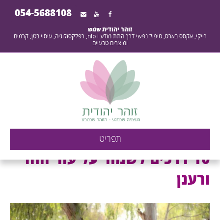
054-5688108
זוהר יהודית שמש
רייקי, אקסס בארס, טיפול נפשי דרך התת מודע ו nlp, רפלקסולוגיה, עיסוי בטן, קרמים
ומוצרים טבעיים
ארכיון קרם יום - העוצמה
תפריט
שבמגע - הזוהר שבטבע -
10 דרכים לשמור על עור זוהר
זוהר יהודית שמש
ורענן