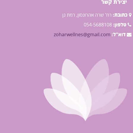
יצירת קשר
כתובת:
רח' שרה אהרונסון, רמת גן
טלפון:
054-5688108
דוא"ל:
zoharwellnes@gmail.com