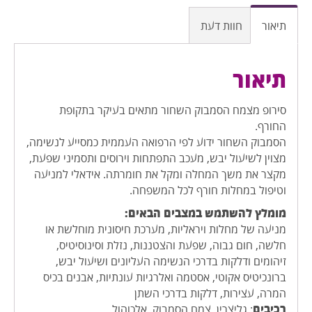
תיאור
חוות דעת
תיאור
סירופ מצמח הסמבוק השחור מתאים בעיקר בתקופת
החורף.
הסמבוק השחור ידוע לפי הרפואה העממית כמסייע לנשימה,
מצוין לשיעול יבש, מעכב התפתחות וירוסים ותסמיני שפעת,
מקצר את משך המחלה ומקל את חומרתה. אידאלי למניעה
וטיפול במחלות חורף לכל המשפחה.
מומלץ להשתמש במצבים הבאים:
מניעה של מחלות ויראליות, מערכת חיסונית מוחלשת או
חלשה, חום גבוה, שפעת והצטננות, נזלת וסינוסיטיס,
זיהומים ודלקות בדרכי הנשימה העליונים ושיעול יבש,
ברונכיטיס אקוטי, אסטמה ואלרגיות עונתיות, אבנים בכיס
המרה, עצירות, דלקות בדרכי השתן
רכיבים
: גליצרין, צמח הסמבוק, אלכוהול