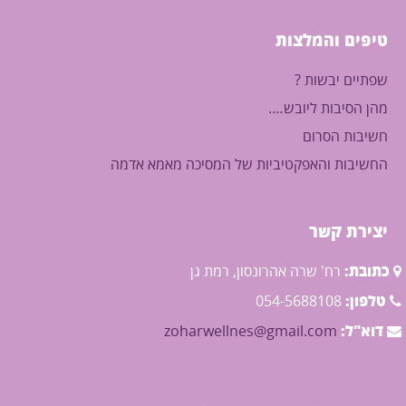
תרסיס סינרג'י חובה בכל בית
בחורף ! לצינון, דלקות בגרון
טיפים והמלצות
וחיזוק מערכת החיסון.
55.00
₪
שפתיים יבשות ?
מהן הסיבות ליובש….
חשיבות הסרום
החשיבות והאפקטיביות של המסיכה מאמא אדמה
יצירת קשר
כתובת:
רח' שרה אהרונסון, רמת גן
טלפון:
054-5688108
דוא"ל:
zoharwellnes@gmail.com