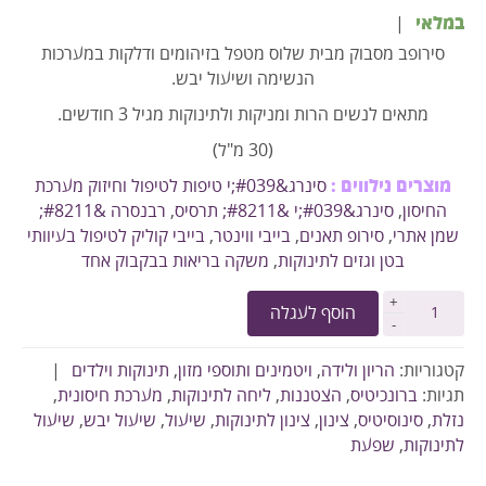
במלאי
|
סירופב מסבוק מבית שלוס מטפל בזיהומים ודלקות במערכות
הנשימה ושיעול יבש.
מתאים לנשים הרות ומניקות ולתינוקות מגיל 3 חודשים.
(30 מ"ל)
מ
וצרים נילווים
:
סינרג&#039;י טיפות לטיפול וחיזוק מערכת
החיסון
,
סינרג&#039;י &#8211; תרסיס
,
רבנסרה &#8211;
שמן אתרי
,
סירופ תאנים
,
בייבי ווינטר
,
בייבי קוליק לטיפול בעיוותי
בטן וגזים לתינוקות
,
משקה בריאות בבקבוק אחד
+
הוסף לעגלה
-
קטגוריות:
הריון ולידה
,
ויטמינים ותוספי מזון
,
תינוקות וילדים
|
תגיות:
ברונכיטיס
,
הצטננות
,
ליחה לתינוקות
,
מערכת חיסונית
,
נזלת
,
סינוסיטיס
,
צינון
,
צינון לתינוקות
,
שיעול
,
שיעול יבש
,
שיעול
לתינוקות
,
שפעת