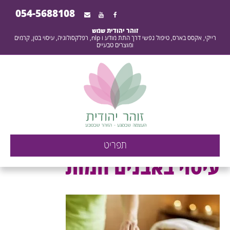
054-5688108
זוהר יהודית שמש
רייקי, אקסס בארס, טיפול נפשי דרך התת מודע ו nlp, רפלקסולוגיה, עיסוי בטן, קרמים
ומוצרים טבעיים
עיסוי באבנים חמות -
תפריט
העוצמה שבמגע - הזוהר
עיסוי באבנים חמות
שבטבע - זוהר יהודית
שמש