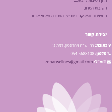
מהן הסיבות ליובש….
חשיבות הסרום
החשיבות והאפקטיביות של המסיכה מאמא אדמה
יצירת קשר
כתובת:
רח' שרה אהרונסון, רמת גן
טלפון:
054-5688108
דוא"ל:
zoharwellnes@gmail.com