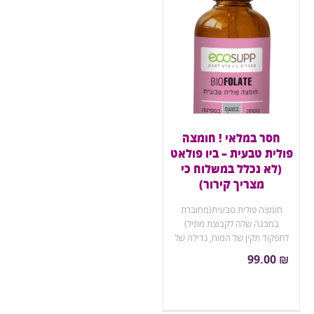
חסר במלאי ! חומצה
פולית טבעית – ביו פולאט
(לא נכלל במשלוח כי
מצריך קירור)
חומצה פולית טבעית(מחוברת
במבנה שלה לקבוצת מתיל)
לתפקוד תקין של המוח, גדילה של
תאים ורקמות
99.00
₪
מוצר נלווה חשוב : ויטמין b12
עם חומצה פולית