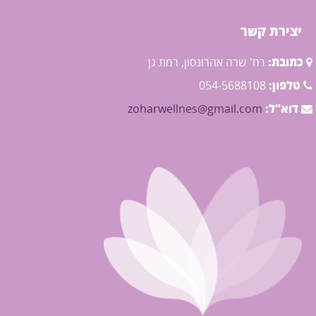
יצירת קשר
כתובת:
רח' שרה אהרונסון, רמת גן
טלפון:
054-5688108
דוא"ל:
zoharwellnes@gmail.com