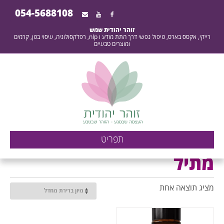
054-5688108
זוהר יהודית שמש
רייקי, אקסס בארס, טיפול נפשי דרך התת מודע ו nlp, רפלקסולוגיה, עיסוי בטן, קרמים
ומוצרים טבעיים
ארכיון מתיל - העוצמה
תפריט
שבמגע - הזוהר שבטבע -
מתיל
זוהר יהודית שמש
מציג תוצאה אחת