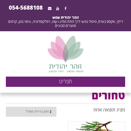
054-5688108
זוהר יהודית שמש
רייקי, אקסס בארס, טיפול נפשי דרך התת מודע ו nlp, רפלקסולוגיה, עיסוי בטן, קרמים
ומוצרים טבעיים
ארכיון טחורים - העוצמה
תפריט
שבמגע - הזוהר שבטבע -
טחורים
זוהר יהודית שמש
מציג תוצאה אחת