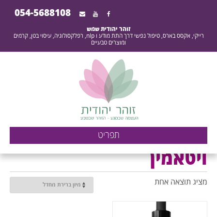
054-5688108
זוהר יהודית שמש
רייקי, אקסס בארס, טיפול נפשי דרך התת מודע ו nlp, רפלקסולוגיה, עיסוי בטן, קרמים
ומוצרים טבעיים
ארכיון ויטאמין - העוצמה
תפריט
שבמגע - הזוהר שבטבע -
ויטאמין
זוהר יהודית שמש
מציג תוצאה אחת