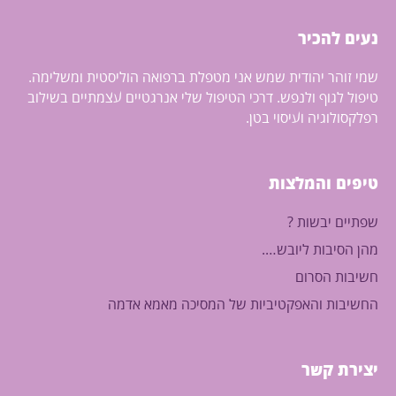
אחר ממחסור בויטמין b12.
ויטמין b12 מתיל קובלמין, הוא
נעים להכיר
התוסף היחיד שמגיע בצורתו
הטבעית ביותר.
שמי זוהר יהודית שמש אני מטפלת ברפואה הוליסטית ומשלימה.
טיפול לגוף ולנפש. דרכי הטיפול שלי אנרגטיים עצמתיים בשילוב
רפלקסולוגיה ועיסוי בטן.
טיפים והמלצות
שפתיים יבשות ?
מהן הסיבות ליובש….
חשיבות הסרום
החשיבות והאפקטיביות של המסיכה מאמא אדמה
יצירת קשר