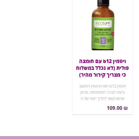
ויטמין b12 עם חומצה
פולית (לא נכלל במשלוח
כי מצריך קירור מהיר)
ויטמין b12 הוא הויטמין החשוב
ביותר לצרכי התפתחות, מכיוון
שהוא קשור להליך ייצור של ה
DNA בתאי הגוף. משמש גם
109.00
₪
ליצירת תאי דם, חשוב ביותר
לפעילות תאי המוח, הזכרון ומצב
הרוח. על פי הערכות השונות,
קרוב ל 90% מאוכלוסיית העולם
המערבי סובלת בשלב כזה או