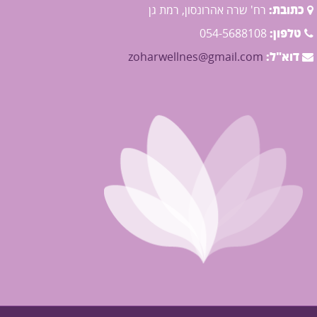
כתובת:
רח' שרה אהרונסון, רמת גן
טלפון:
054-5688108
דוא"ל:
zoharwellnes@gmail.com