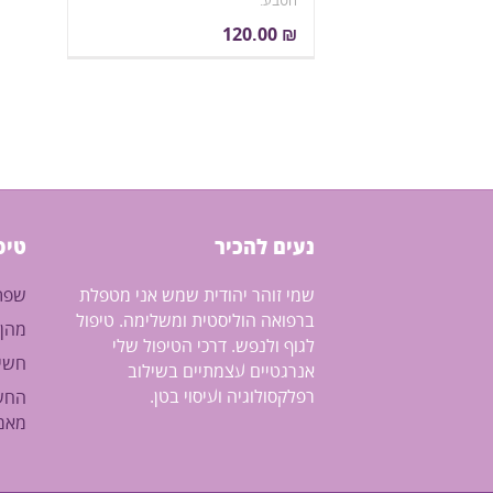
הטבע.
מומלץ בשילוב עם מי פנים לאקנה מי
120.00
₪
פנים לטיפול באקנה וסבון ללא
בישום סבון סלק מתוק !
נעים להכיר
טיפ
שמי זוהר יהודית שמש אני מטפלת
שפתי
ברפואה הוליסטית ומשלימה. טיפול
מהן 
לגוף ולנפש. דרכי הטיפול שלי
חשי
אנרגטיים עצמתיים בשילוב
רפלקסולוגיה ועיסוי בטן.
החשי
מאמ