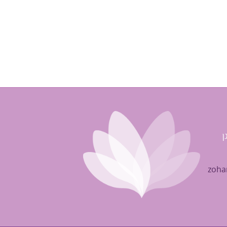
ן
zoha