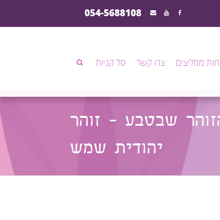
054-5688108
חות ממליצים
צרו קשר
סל קניות
זוהר שבטבע - זוהר
יהודית שמש