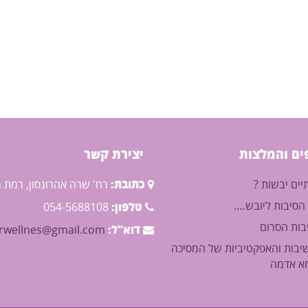
ים והמלצות
יצירת קשר
ים יבשות ?
כתובת:
רח' שרה אהרונסון, רמת ג
הסיבות ליובש….
טלפון:
054-5688108
בות הסרום
דוא"ל:
rwellnes@gmail.com
בות והאפקטיביות של המסיכה
א אדמה