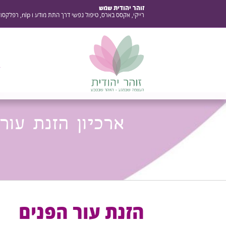
זוהר יהודית שמש
רייקי, אקסס בארס, טיפול נפשי דרך התת מודע ו nlp, רפלקסולוגיה, עיסוי בטן, קרמים ומוצרים טבעיים
ב
ארכיון הזנת עור
הזנת עור הפנים