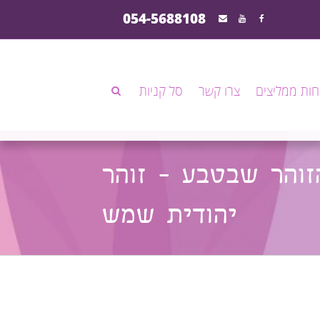
054-5688108
חות ממליצים
צרו קשר
סל קניות
והר שבטבע - זוהר
יהודית שמש