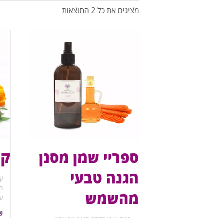
מציגים את כל ⁦2⁩ התוצאות
ספריי שמן מסנן
קר
הגנה טבעי
קר
מה
מהשמש
ערכ
מכ
₪
לע