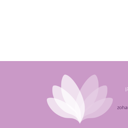
ן
zoha