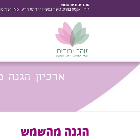
זוהר יהודית שמש
רייקי, אקסס בארס, טיפול נפשי דרך התת מודע ו nlp, רפלקסולוגיה, עיסוי בטן, קרמים ומוצרים טבעיים
ב
ארכיון הגנה 
הגנה מהשמש