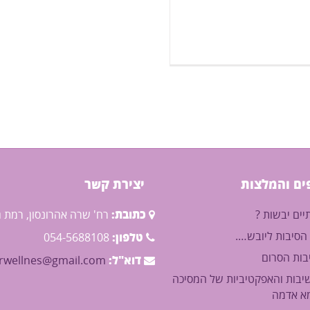
צרים נילווים : ספריי שמן מסנן הגנה
בעי מהשמש
ים והמלצות
יצירת קשר
ים יבשות ?
כתובת:
רח' שרה אהרונסון, רמת ג
הסיבות ליובש….
טלפון:
054-5688108
בות הסרום
דוא"ל:
rwellnes@gmail.com
בות והאפקטיביות של המסיכה
א אדמה