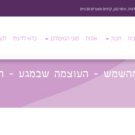
ית
חנות
אודות
סוגי הטיפולים
כדאי לדעת!
לקו
מהשמש - העוצמה שבמגע - הז